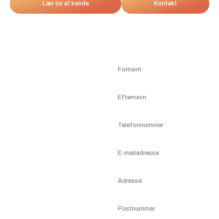
Lær os at kende
Kontakt
Kontakt os
allerede i dag
Vi tilbyder altid en
uforpligtende samtale,
hvor du kan høre nærmere
om, hvordan vi fungerer
som leadformidler.
Hvis du ønsker det, kan din
henvendelse herefter blive
sendt videre til en eller flere
af vores finansielle
samarbejdspartnere i
vores netværk.