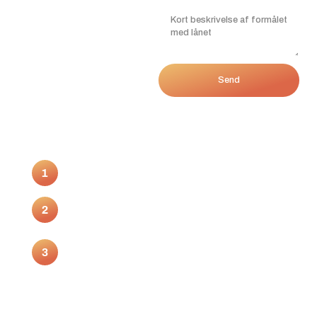
En
af vores
samarbejdspartner
e
vil
efterfølgende kontakte dig
og tage stilling til din
situation.
Send
Så kontakt os i dag, hvis du
ønsker at blive sat i
forbindelse med relevante
samarbejdspartnere.
Udfyld formularen
Det tager kun 1 minut og er ganske uforpligtende.
Vurdering af muligheder
Din situation bliver vurderet med fokus på dine
muligheder.
Du får hurtigt svar
Typisk inden for 24 timer – uden krav om at skifte
bank.